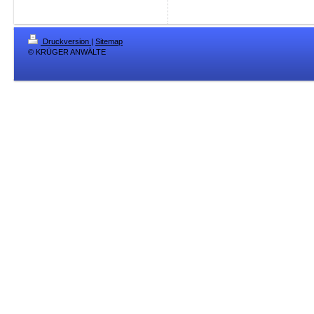
Druckversion
|
Sitemap
© KRÜGER ANWÄLTE