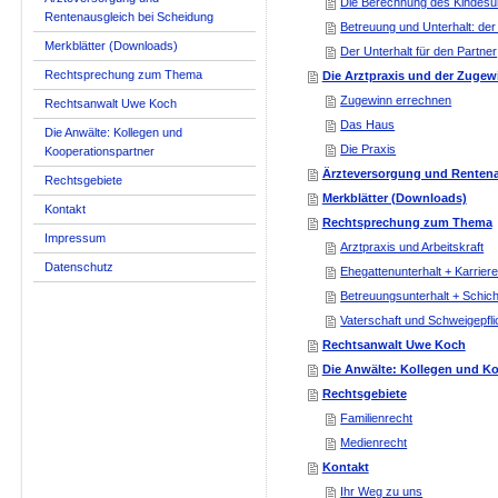
Die Berechnung des Kindesun
Rentenausgleich bei Scheidung
Betreuung und Unterhalt: de
Merkblätter (Downloads)
Der Unterhalt für den Partner
Rechtsprechung zum Thema
Die Arztpraxis und der Zugew
Zugewinn errechnen
Rechtsanwalt Uwe Koch
Das Haus
Die Anwälte: Kollegen und
Die Praxis
Kooperationspartner
Ärzteversorgung und Rentena
Rechtsgebiete
Merkblätter (Downloads)
Kontakt
Rechtsprechung zum Thema
Impressum
Arztpraxis und Arbeitskraft
Datenschutz
Ehegattenunterhalt + Karrier
Betreuungsunterhalt + Schich
Vaterschaft und Schweigepfli
Rechtsanwalt Uwe Koch
Die Anwälte: Kollegen und Ko
Rechtsgebiete
Familienrecht
Medienrecht
Kontakt
Ihr Weg zu uns